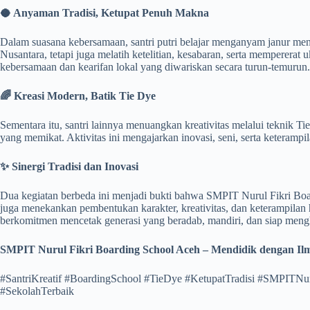
🥥 Anyaman Tradisi, Ketupat Penuh Makna
Dalam suasana kebersamaan, santri putri belajar menganyam janur menj
Nusantara, tetapi juga melatih ketelitian, kesabaran, serta mempererat ukh
kebersamaan dan kearifan lokal yang diwariskan secara turun-temurun.
🌈 Kreasi Modern, Batik Tie Dye
Sementara itu, santri lainnya menuangkan kreativitas melalui teknik Ti
yang memikat. Aktivitas ini mengajarkan inovasi, seni, serta keteram
✨ Sinergi Tradisi dan Inovasi
Dua kegiatan berbeda ini menjadi bukti bahwa SMPIT Nurul Fikri Boa
juga menekankan pembentukan karakter, kreativitas, dan keterampilan 
berkomitmen mencetak generasi yang beradab, mandiri, dan siap meng
SMPIT Nurul Fikri Boarding School Aceh – Mendidik dengan I
#SantriKreatif #BoardingSchool #TieDye #KetupatTradisi #SMPITNur
#SekolahTerbaik