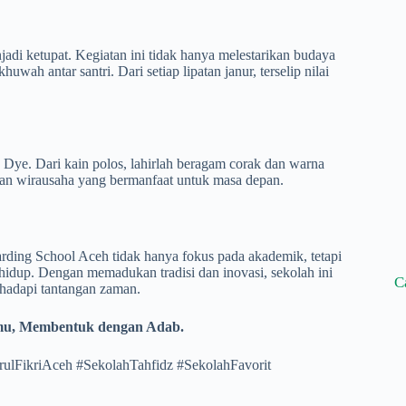
adi ketupat. Kegiatan ini tidak hanya melestarikan budaya
uwah antar santri. Dari setiap lipatan janur, terselip nilai
e Dye. Dari kain polos, lahirlah beragam corak dan warna
pilan wirausaha yang bermanfaat untuk masa depan.
rding School Aceh tidak hanya fokus pada akademik, tetapi
hidup. Dengan memadukan tradisi dan inovasi, sekolah ini
C
hadapi tantangan zaman.
lmu, Membentuk dengan Adab.
ulFikriAceh #SekolahTahfidz #SekolahFavorit