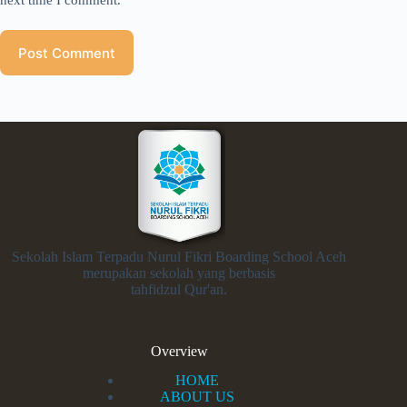
next time I comment.
Post Comment
Sekolah Islam Terpadu Nurul Fikri Boarding School Aceh
merupakan sekolah yang berbasis
tahfidzul Qur'an.
Overview
HOME
ABOUT US