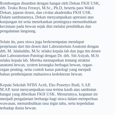
Rombongan disambut dengan hangat oleh Dekan FKH USK,
drh. Teuku Reza Ferasyi, M.Sc., Ph.D, beserta para Wakil
Dekan, jajaran dosen, dan civitas akademika FKH USK.
Dalam sambutannya, Dekan menyampaikan apresiasi atas
kunjungan ini serta menekankan pentingnya menumbuhkan
kecintaan pada hewan sejak dini melalui pendidikan dan
pengalaman langsung.
Selain itu, para siswa juga berkesempatan mendapat
penjelasan dari tim dosen dari Laboratorium Anatomi dengan
drh. M. Jalaluddin, M.Sc selaku kepala lab dan juga tim dosen
dari Laboratorium Patologi dengan Dr. drh. Siti Asiyah, M.Si
selaku kepala lab. Mereka memaparkan tentang struktur
anatomi hewan, system kerangka berbagai hewan, organ-
organ penting, serta contoh kasus patologi yang menjadi
bahan pembelajaran mahasiswa kedokteran hewan.
Kepala Sekolah NFBS Aceh, Eko Prasetyo Budi, S.AP,
M.AP, turut menyampaikan rasa terima kasih atas sambutan
hangat yang diberikan FKH USK. Menurutnya, kegiatan ini
menjadi pengalaman berharga bagi siswa dalam memperluas
wawasan, menumbuhkan rasa ingin tahu, serta kepedulian
terhadap dunia hewan.