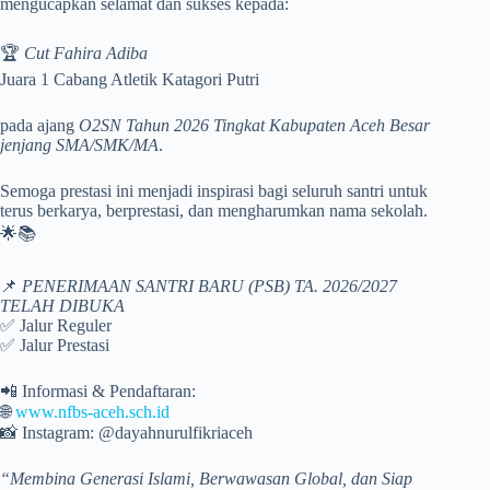
mengucapkan selamat dan sukses kepada:
🏆
Cut Fahira Adiba
Juara 1 Cabang Atletik Katagori Putri
pada ajang
O2SN Tahun 2026 Tingkat Kabupaten Aceh Besar
jenjang SMA/SMK/MA
.
Semoga prestasi ini menjadi inspirasi bagi seluruh santri untuk
terus berkarya, berprestasi, dan mengharumkan nama sekolah.
🌟📚
📌
PENERIMAAN SANTRI BARU (PSB) TA. 2026/2027
TELAH DIBUKA
✅ Jalur Reguler
✅ Jalur Prestasi
📲 Informasi & Pendaftaran:
🌐
www.nfbs-aceh.sch.id
📸 Instagram: @dayahnurulfikriaceh
“Membina Generasi Islami, Berwawasan Global, dan Siap